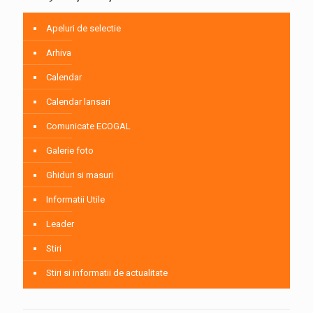
Apeluri de selectie
Arhiva
Calendar
Calendar lansari
Comunicate ECOGAL
Galerie foto
Ghiduri si masuri
Informatii Utile
Leader
Stiri
Stiri si informatii de actualitate