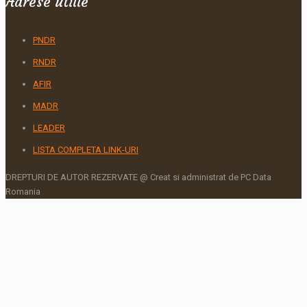
Adrese utille
PNDR
RNDR
AFIR
MADR
LEADER
LISTA COMPLETA LINK-URI
DREPTURI DE AUTOR REZERVATE @ Creat si administrat de PC Data
Romania