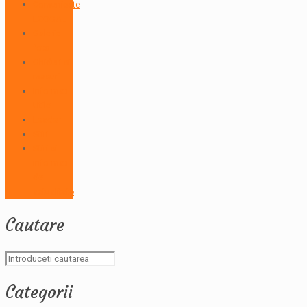
Comunicate
ECOGAL
Galerie
foto
Ghiduri si
masuri
Informatii
Utile
Leader
Stiri
Stiri si
informatii
de
actualitate
Cautare
Categorii