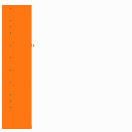
Apeluri de
selectie
Arhiva
Calendar
Calendar
lansari
Comunicate
ECOGAL
Galerie
foto
Ghiduri si
masuri
Informatii
Utile
Leader
Stiri
Stiri si
informatii
de
actualitate