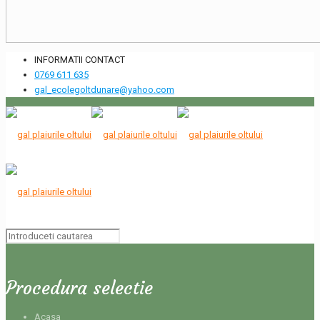
INFORMATII CONTACT
0769 611 635
gal_ecolegoltdunare@yahoo.com
Procedura selectie
Acasa