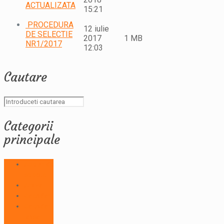
ACTUALIZATA
15:21
PROCEDURA
12 iulie
DE SELECTIE
2017
1 MB
NR1/2017
12:03
Cautare
Categorii
principale
Apeluri de
selectie
Arhiva
Calendar
Calendar
lansari