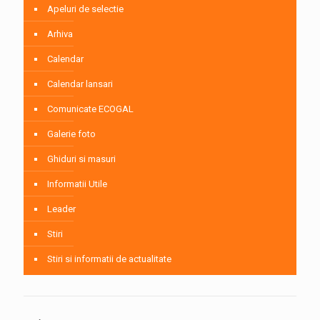
Apeluri de selectie
Arhiva
Calendar
Calendar lansari
Comunicate ECOGAL
Galerie foto
Ghiduri si masuri
Informatii Utile
Leader
Stiri
Stiri si informatii de actualitate