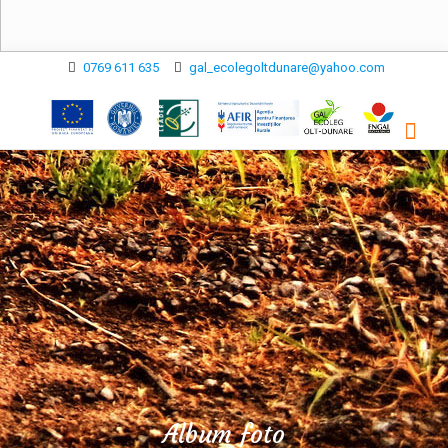
0769 611 635
gal_ecolegoltdunare@yahoo.com
Album foto