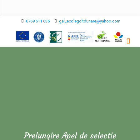
0769 611 635
gal_ecolegoltdunare@yahoo.com
Prelungire Apel de selectie