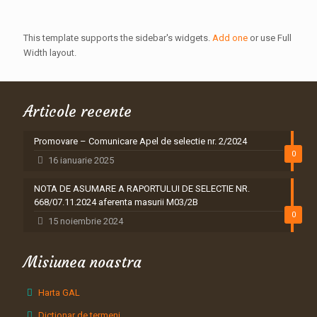
This template supports the sidebar's widgets.
Add one
or use Full
Width layout.
Articole recente
Promovare – Comunicare Apel de selectie nr. 2/2024
0
16 ianuarie 2025
NOTA DE ASUMARE A RAPORTULUI DE SELECTIE NR.
668/07.11.2024 aferenta masurii M03/2B
0
15 noiembrie 2024
Misiunea noastra
Harta GAL
Dictionar de termeni