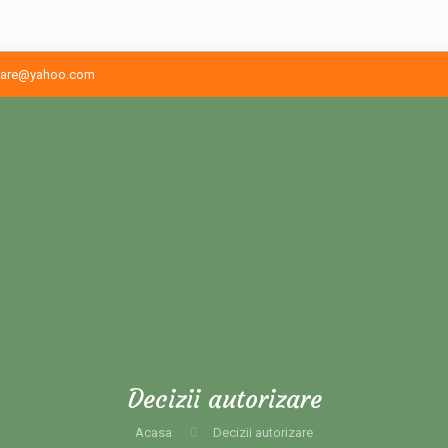
unare@yahoo.com
Decizii autorizare
Acasa
Decizii autorizare