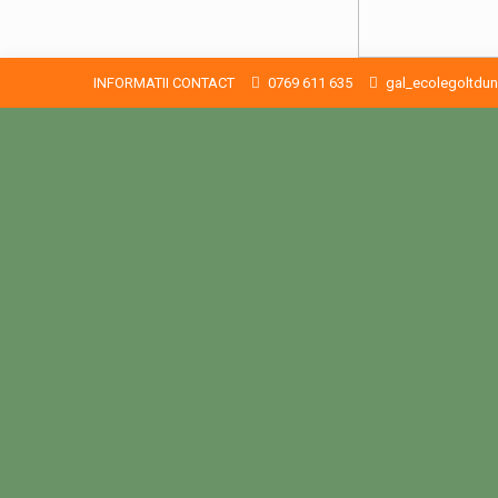
INFORMATII CONTACT
0769 611 635
gal_ecolegoltd