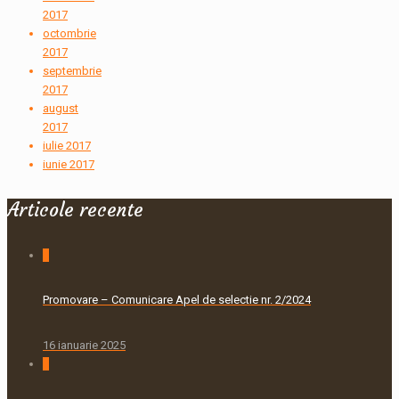
2017
octombrie
2017
septembrie
2017
august
2017
iulie 2017
iunie 2017
Articole recente
0
Promovare – Comunicare Apel de selectie nr. 2/2024
16 ianuarie 2025
0