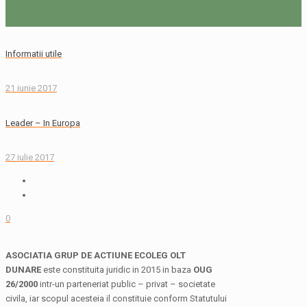
Informatii utile
21 iunie 2017
Leader – In Europa
27 iulie 2017
0
ASOCIATIA GRUP DE ACTIUNE ECOLEG OLT
DUNARE
este constituita juridic in 2015 in baza
OUG
26/2000
intr-un parteneriat public – privat – societate
civila, iar scopul acesteia il constituie conform Statutului