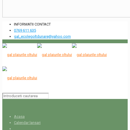
INFORMATII CONTACT
0769 611 635
gal_ecolegoltdunare@yahoo.com
Acasa
Calendar lansari