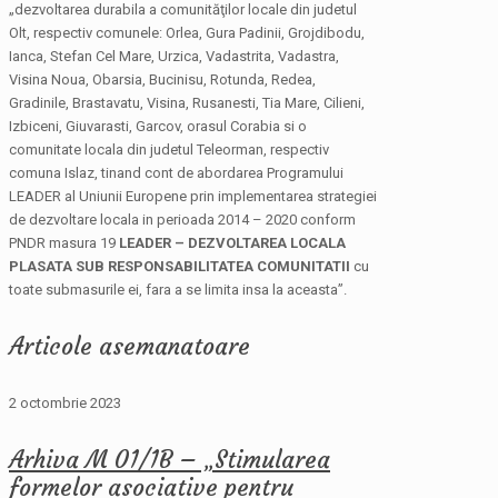
„dezvoltarea durabila a comunităţilor locale din judetul
Olt, respectiv comunele: Orlea, Gura Padinii, Grojdibodu,
Ianca, Stefan Cel Mare, Urzica, Vadastrita, Vadastra,
Visina Noua, Obarsia, Bucinisu, Rotunda, Redea,
Gradinile, Brastavatu, Visina, Rusanesti, Tia Mare, Cilieni,
Izbiceni, Giuvarasti, Garcov, orasul Corabia si o
comunitate locala din judetul Teleorman, respectiv
comuna Islaz, tinand cont de abordarea Programului
LEADER al Uniunii Europene prin implementarea strategiei
de dezvoltare locala in perioada 2014 – 2020 conform
PNDR masura 19
LEADER – DEZVOLTAREA LOCALA
PLASATA SUB RESPONSABILITATEA COMUNITATII
cu
toate submasurile ei, fara a se limita insa la aceasta”.
Articole asemanatoare
2 octombrie 2023
Arhiva M 01/1B – „Stimularea
formelor asociative pentru