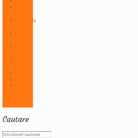
Calendar
Calendar
lansari
Comunicate
ECOGAL
Galerie
foto
Ghiduri si
masuri
Informatii
Utile
Leader
Stiri
Stiri si
informatii
de
actualitate
Cautare