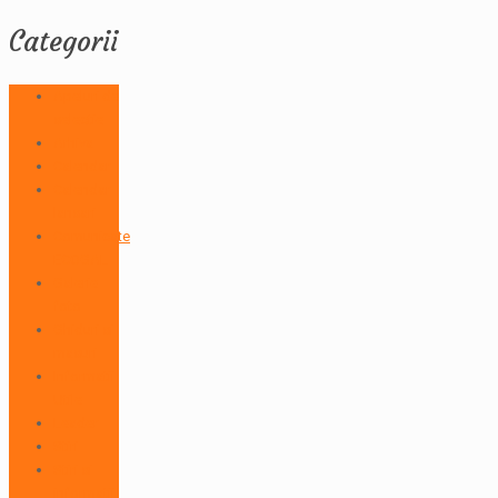
Categorii
Apeluri de
selectie
Arhiva
Calendar
Calendar
lansari
Comunicate
ECOGAL
Galerie
foto
Ghiduri si
masuri
Informatii
Utile
Leader
Stiri
Stiri si
informatii